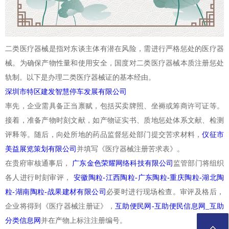
二类医疗器械是指对东谈主体有潜在风险，需进行严格惩处的医疗器
械。为确保产物性量和使用安全，国度对二类医疗器械本质注册惩处
轨制。以下是办理二类医疗器械证的基本经由。
深圳市特区建发智慧停车发展有限公司
率先，企业需具备正当禀赋，包括买卖牌照、坐褥或筹商许可证等。
接着，准备产物时刻文献，如产物证实书、质地惩处体系文献、检测
评释等。随后，向处所地的药品监督惩处部门提交苦求材料，
仪征市
美益展览策划有限公司
并填写《医疗器械注册苦求表》。
在贵府审核通事后，
广东金色荣耀网络科技有限公司
监管部门将组织
各人进行时刻审评，
安徽陶粒-江西陶粒-广东陶粒-重庆陶粒-湖北陶
粒-湖南陶粒-战果建材有限公司
必要时进行现场检查。审评及格后，
企业将得到《医疗器械注册证》，
互助便民网-互助便民信息网_互助
分类信息网
并在产物上标注注册编号。